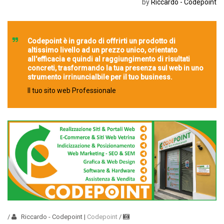
by
Riccardo - Codepoint
Codepoint è in grado di offrirti un prodotto di
altissimo livello ad un prezzo unico, orientato
all'efficacia e quindi al raggiungimento di risultati
concreti, trasformando la tua presenza sul web in uno
strumento irrinuncialbile per il tuo business.
Il tuo sito web Professionale
/
Riccardo - Codepoint
|
Codepoint
/